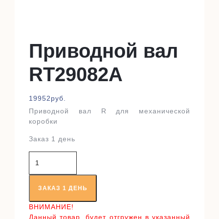
Приводной вал
RT29082A
19952
руб.
Приводной вал R для механической
коробки
Заказ 1 день
Количество
товара
Приводной
вал
ЗАКАЗ 1 ДЕНЬ
RT29082A
ВНИМАНИЕ!
Данный товар, будет отгружен в указанный