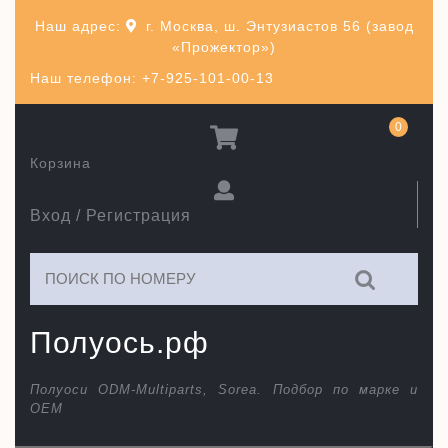
Перейти
Наш адрес:
г. Москва, ш. Энтузиастов 56 (завод
к
«Прожектор»)
содержимому
Наш телефон: +7-925-101-00-13
0
Корзина
Вход / Регистрация
Искать:
Полуось.рф
Полуоси ODM-Multiparts, Sorea. Подбор по марке и
ОЕМ