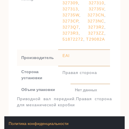
327309
,
327310
,
327313
,
32735V
,
32735W
,
3273CN
,
3273CP
,
3273NC
,
3273Q7
,
3273R2
,
3273R3
,
3273ZZ
,
51872272
,
T29082A
EAI
Производитель
Сторона
Правая сторона
установки
Объем упаковки
Нет данных
Приводной вал передний.Правая сторона
для механической коробки
Политика конфиденциальности