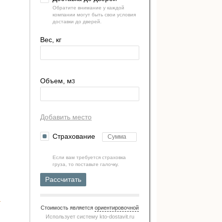
Обратите внимание у каждой
компании могут быть свои условия
доставки до дверей.
Вес, кг
Объем, м
3
Добавить место
Страхование
Если вам требуется страховка
груза, то поставьте галочку.
Рассчитать
Стоимость является
ориентировочной
Использует систему
kto-dostavit.ru