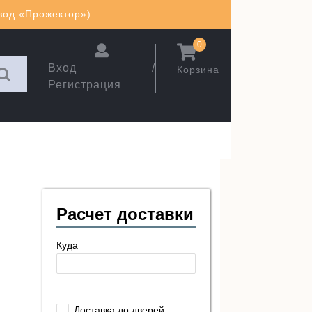
авод «Прожектор»)
0
Вход /
Корзина
Регистрация
Расчет доставки
Куда
Доставка до дверей