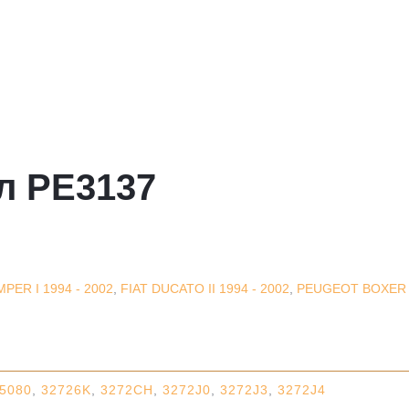
л PE3137
PER I 1994 - 2002
,
FIAT DUCATO II 1994 - 2002
,
PEUGEOT BOXER
5080
,
32726K
,
3272CH
,
3272J0
,
3272J3
,
3272J4