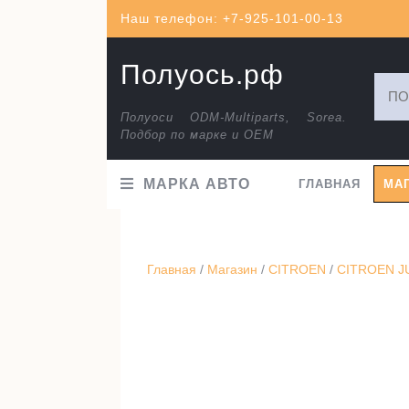
Перейти
Наш телефон: +7-925-101-00-13
к
содержимому
Полуось.рф
Искат
Полуоси ODM-Multiparts, Sorea.
Подбор по марке и ОЕМ
МАРКА АВТО
ГЛАВНАЯ
МА
Главная
/
Магазин
/
CITROEN
/
CITROEN JU