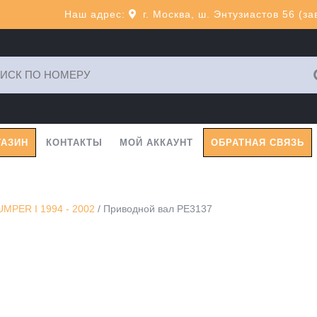
Наш адрес:
г. Москва, ш. Энтузиастов 56 (з
ь:
ГАЗИН
КОНТАКТЫ
МОЙ АККАУНТ
ОБРАТНАЯ СВЯЗЬ
MPER I 1994 - 2002
/ Приводной вал PE3137