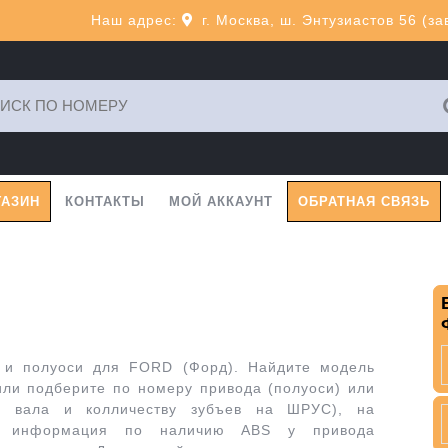
Наш адрес:
г. Москва, ш. Энтузиастов 56 (з
ь:
ГАЗИН
КОНТАКТЫ
МОЙ АККАУНТ
ОБРАТНАЯ СВЯЗЬ
 и полуоси для FORD (Форд). Найдите модель
или подберите по номеру привода (полуоси) или
о вала и колличеству зубъев на ШРУС), на
е информация по наличию ABS у привода