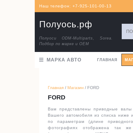
Перейти
Наш телефон: +7-925-101-00-13
к
содержимому
Полуось.рф
Искат
Полуоси ODM-Multiparts, Sorea.
Подбор по марке и ОЕМ
МАРКА АВТО
ГЛАВНАЯ
МА
Главная
/
Магазин
/ FORD
FORD
Вам представлены приводные валы
Вашего автомобиля из списка ниже 
по параметрам (длине приводног
фотографиях отображена так ж