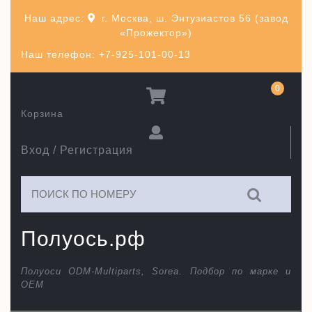
Перейти
Наш адрес:
г. Москва, ш. Энтузиастов 56 (завод
к
«Прожектор»)
содержимому
Наш телефон: +7-925-101-00-13
0
Корзина
Вход / Регистрация
Искать:
Полуось.рф
Полуоси ODM-Multiparts, Sorea. Подбор по марке и
ОЕМ