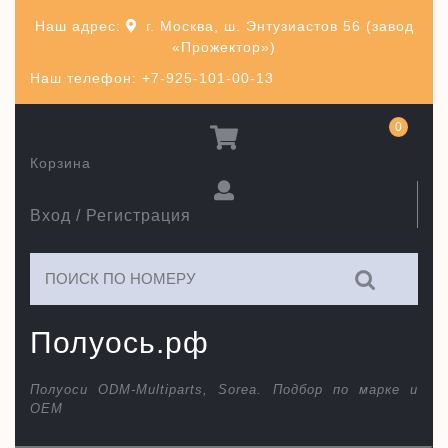
Перейти
Наш адрес:
г. Москва, ш. Энтузиастов 56 (завод
к
«Прожектор»)
содержимому
Наш телефон: +7-925-101-00-13
0
Корзина
Вход / Регистрация
Искать:
Полуось.рф
Полуоси ODM-Multiparts, Sorea. Подбор по марке и
ОЕМ