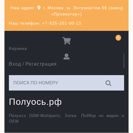
Перейти
Наш адрес:
г. Москва, ш. Энтузиастов 56 (завод
к
«Прожектор»)
содержимому
Наш телефон: +7-925-101-00-13
0
Корзина
Вход / Регистрация
Искать:
Полуось.рф
Полуоси ODM-Multiparts, Sorea. Подбор по марке и
ОЕМ