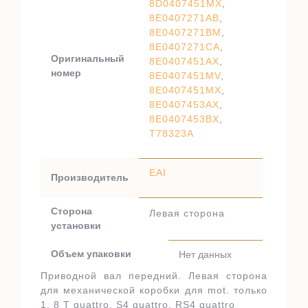
8D0407451MX
,
8E0407271AB
,
8E0407271BM
,
8E0407271CA
,
Оригинальный
8E0407451AX
,
номер
8E0407451MV
,
8E0407451MX
,
8E0407453AX
,
8E0407453BX
,
T78323A
EAI
Производитель
Сторона
Левая сторона
установки
Объем упаковки
Нет данных
Приводной вал передний. Левая сторона
для механической коробки для mot. только
1. 8 T quattro, S4 quattro, RS4 quattro