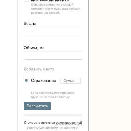
Обратите внимание у каждой
компании могут быть свои условия
доставки до дверей.
Вес, кг
Объем, м
3
Добавить место
Страхование
Если вам требуется страховка
груза, то поставьте галочку.
Рассчитать
Стоимость является
ориентировочной
Использует систему
kto-dostavit.ru