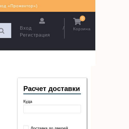
авод «Прожектор»)
0
Вход /
Корзина
Регистрация
Расчет доставки
Куда
Доставка до дверей