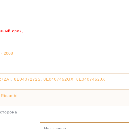
анный срок,
 - 2008
272AT
,
8E0407272S
,
8E0407452GX
,
8E0407452JX
 Ricambi
сторона
Нет данных