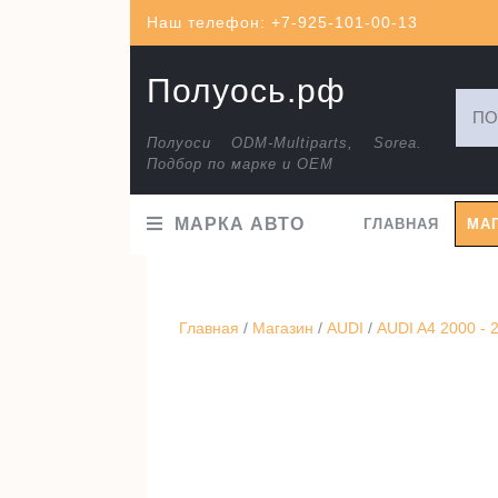
Перейти
Наш телефон: +7-925-101-00-13
к
содержимому
Полуось.рф
Искат
Полуоси ODM-Multiparts, Sorea.
Подбор по марке и ОЕМ
МАРКА АВТО
ГЛАВНАЯ
МА
Главная
/
Магазин
/
AUDI
/
AUDI A4 2000 - 