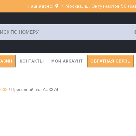
Наш адрес:
г. Москва, ш. Энтузиастов 56 (з
ь:
ГАЗИН
КОНТАКТЫ
МОЙ АККАУНТ
ОБРАТНАЯ СВЯЗЬ
2008
/ Приводной вал AU3374