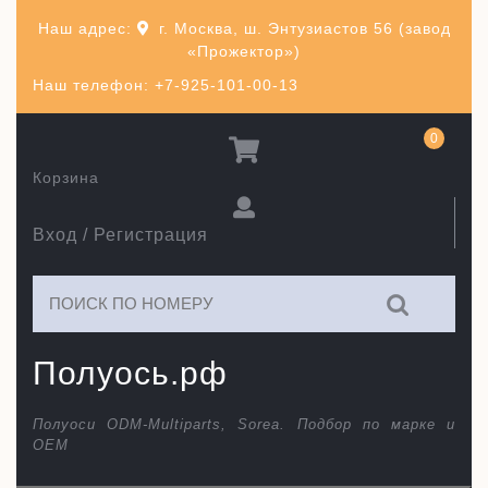
Перейти
Наш адрес:
г. Москва, ш. Энтузиастов 56 (завод
к
«Прожектор»)
содержимому
Наш телефон: +7-925-101-00-13
0
Корзина
Вход / Регистрация
Искать:
Полуось.рф
Полуоси ODM-Multiparts, Sorea. Подбор по марке и
ОЕМ