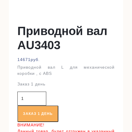
Приводной вал
AU3403
14671
руб.
Приводной вал L для механической
коробки , с ABS
Заказ 1 день
Количество
товара
Приводной
вал
ЗАКАЗ 1 ДЕНЬ
AU3403
ВНИМАНИЕ!
Данный товар, будет отгружен в указанный