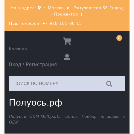
Перейти
Наш адрес:
г. Москва, ш. Энтузиастов 56 (завод
к
«Прожектор»)
содержимому
Наш телефон: +7-925-101-00-13
0
Корзина
Вход / Регистрация
Искать:
Полуось.рф
Полуоси ODM-Multiparts, Sorea. Подбор по марке и
ОЕМ