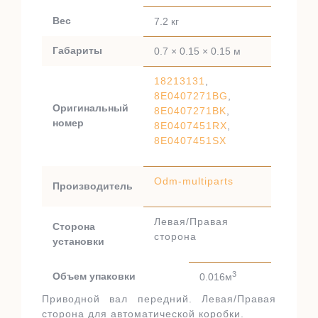
Вес
7.2 кг
Габариты
0.7 × 0.15 × 0.15 м
18213131
,
8E0407271BG
,
Оригинальный
8E0407271BK
,
номер
8E0407451RX
,
8E0407451SX
Odm-multiparts
Производитель
Левая/Правая
Сторона
сторона
установки
3
Объем упаковки
0.016м
Приводной вал передний. Левая/Правая
сторона для автоматической коробки.