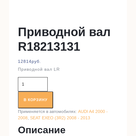
Приводной вал
R18213131
12814
руб.
Приводной вал LR
Количество
товара
Приводной
вал
В КОРЗИНУ
R18213131
Применяется в автомобилях:
AUDI A4 2000 -
2008
,
SEAT EXEO (3R2) 2008 - 2013
Описание