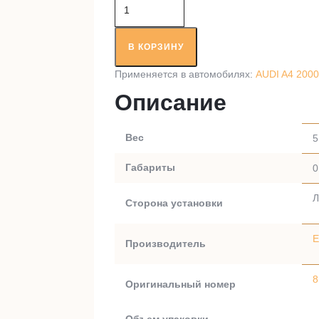
Количество
товара
Приводной
вал
В КОРЗИНУ
RT78637A1
Применяется в автомобилях:
AUDI A4 2000
Описание
Вес
5
Габариты
0
Л
Сторона установки
E
Производитель
Оригинальный номер