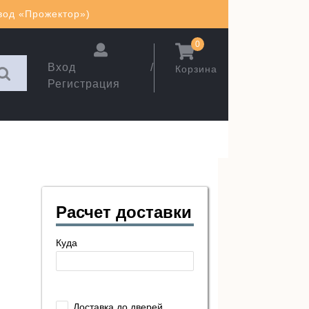
авод «Прожектор»)
0
Вход /
Корзина
Регистрация
Расчет доставки
Куда
Доставка до дверей