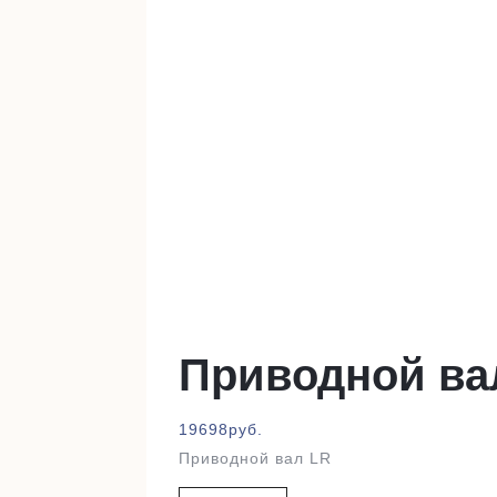
Приводной ва
19698
руб.
Приводной вал LR