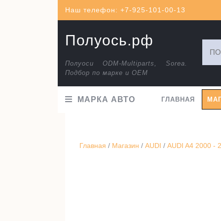
Перейти
Наш телефон: +7-925-101-00-13
к
содержимому
Полуось.рф
Искат
Полуоси ODM-Multiparts, Sorea.
Подбор по марке и ОЕМ
МАРКА АВТО
ГЛАВНАЯ
МА
Главная
/
Магазин
/
AUDI
/
AUDI A4 2000 - 