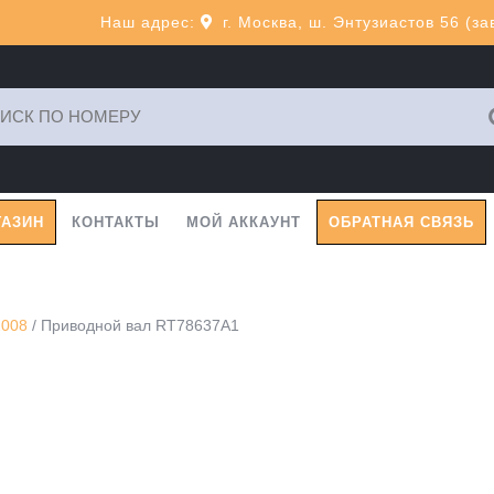
Наш адрес:
г. Москва, ш. Энтузиастов 56 (з
ь:
ГАЗИН
КОНТАКТЫ
МОЙ АККАУНТ
ОБРАТНАЯ СВЯЗЬ
2008
/ Приводной вал RT78637A1