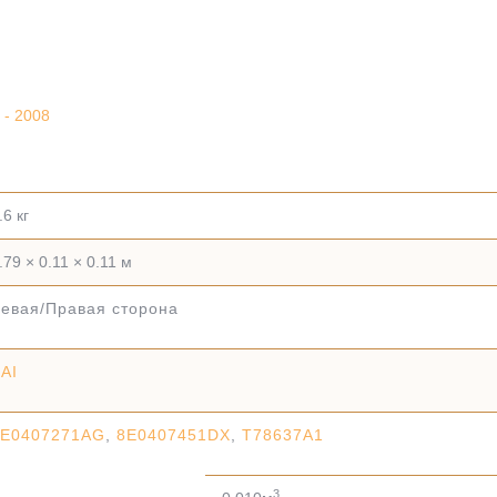
 - 2008
.6 кг
.79 × 0.11 × 0.11 м
евая/Правая сторона
AI
8E0407271AG
,
8E0407451DX
,
T78637A1
3