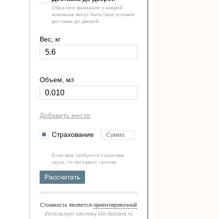
Обратите внимание у каждой
компании могут быть свои условия
доставки до дверей.
Вес, кг
Объем, м
3
Добавить место
Страхование
Если вам требуется страховка
груза, то поставьте галочку.
Рассчитать
Стоимость является
ориентировочной
Использует систему
kto-dostavit.ru