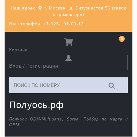
Перейти
Наш адрес:
г. Москва, ш. Энтузиастов 56 (завод
к
«Прожектор»)
содержимому
Наш телефон: +7-925-101-00-13
0
Корзина
Вход / Регистрация
Искать:
Полуось.рф
Полуоси ODM-Multiparts, Sorea. Подбор по марке и
ОЕМ