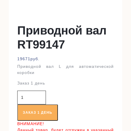
Приводной вал
RT99147
19671
руб.
Приводной вал L для автоматической
коробки
Заказ 1 день
Количество
товара
Приводной
вал
ЗАКАЗ 1 ДЕНЬ
RT99147
ВНИМАНИЕ!
Данный товар, будет отгружен в указанный