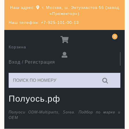
Перейти
Наш адрес:
г. Москва, ш. Энтузиастов 56 (завод
к
«Прожектор»)
содержимому
Наш телефон: +7-925-101-00-13
0
Корзина
Вход / Регистрация
Искать:
Полуось.рф
Полуоси ODM-Multiparts, Sorea. Подбор по марке и
ОЕМ