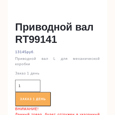
Приводной вал
RT99141
13145
руб.
Приводной вал L для механической
коробки
Заказ 1 день
Количество
товара
Приводной
вал
ЗАКАЗ 1 ДЕНЬ
RT99141
ВНИМАНИЕ!
Данный товар, будет отгружен в указанный