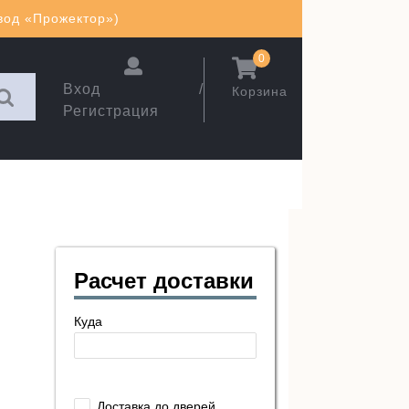
авод «Прожектор»)
0
Вход /
Корзина
Регистрация
Расчет доставки
Куда
Доставка до дверей