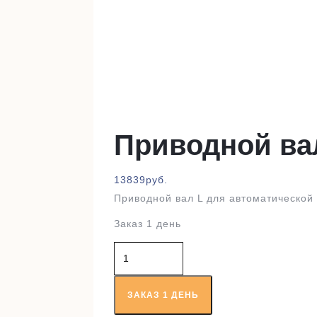
Приводной ва
13839
руб.
Приводной вал L для автоматической
Заказ 1 день
Количество
товара
Приводной
вал
ЗАКАЗ 1 ДЕНЬ
RT39197