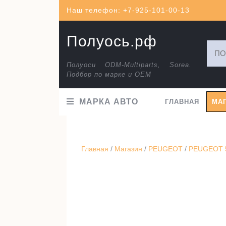
Перейти
Наш телефон: +7-925-101-00-13
к
содержимому
Полуось.рф
Искат
Полуоси ODM-Multiparts, Sorea.
Подбор по марке и ОЕМ
МАРКА АВТО
ГЛАВНАЯ
МА
Главная
/
Магазин
/
PEUGEOT
/
PEUGEOT 5