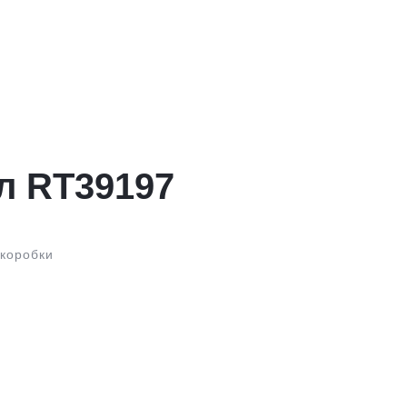
л RT39197
 коробки