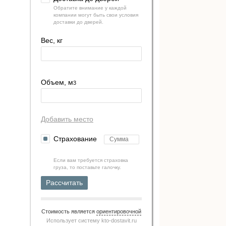
Обратите внимание у каждой
компании могут быть свои условия
доставки до дверей.
Вес, кг
Объем, м
3
Добавить место
Страхование
Если вам требуется страховка
груза, то поставьте галочку.
Рассчитать
Стоимость является
ориентировочной
Использует систему
kto-dostavit.ru