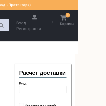
авод «Прожектор»)
0
Вход /
Корзина
Регистрация
Расчет доставки
Куда
Доставка до дверей