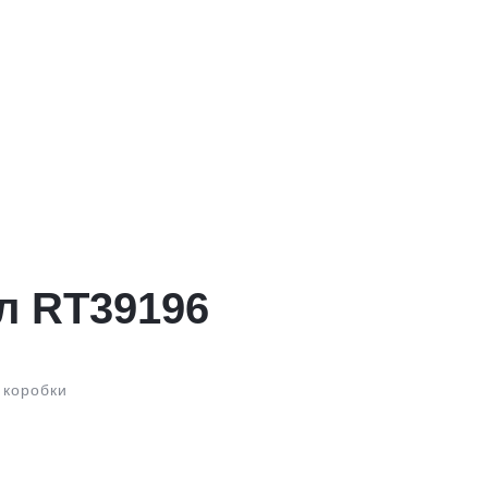
л RT39196
 коробки