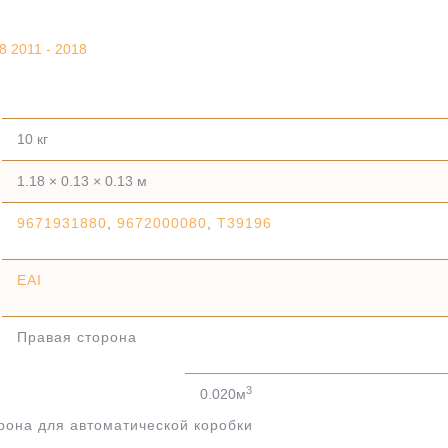
 2011 - 2018
10 кг
1.18 × 0.13 × 0.13 м
9671931880
,
9672000080
,
T39196
EAI
Правая сторона
3
0.020м
рона для автоматической коробки