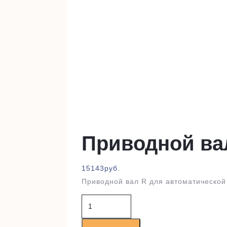
Приводной ва
15143
руб.
Приводной вал R для автоматической
Количество
товара
Приводной