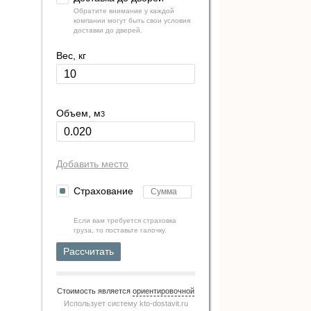
Обратите внимание у каждой
компании могут быть свои условия
доставки до дверей.
Вес, кг
Объем, м
3
Добавить место
Страхование
Если вам требуется страховка
груза, то поставьте галочку.
Рассчитать
Стоимость является
ориентировочной
Использует систему
kto-dostavit.ru