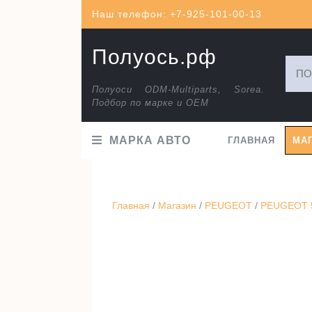
Перейти
Наш телефон: +7-925-101-00-13
к
содержимому
Полуось.рф
Искат
Полуоси ODM-Multiparts, Sorea.
Подбор по марке и ОЕМ
МАРКА АВТО
ГЛАВНАЯ
МА
Главная
/
Магазин
/
PEUGEOT
/
PEUGEOT 5