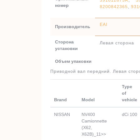
391012675R
,
3
номер
8200842365
,
931
EAI
Производитель
Сторона
Левая сторона
установки
Объем упаковки
Приводной вал передний. Левая стор
Type
of
Brand
Model
vehicle
NISSAN
NV400
dCi 100
Camionnette
(X62,
X62B)_11>>