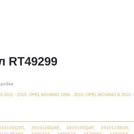
л RT49299
оробки
 2011 - 2019
,
OPEL MOVANO 1998 - 2010
,
OPEL MOVANO B 2010 -
910100Q3G
,
3910100Q4E
,
3910100Q4F
,
391012360R
,