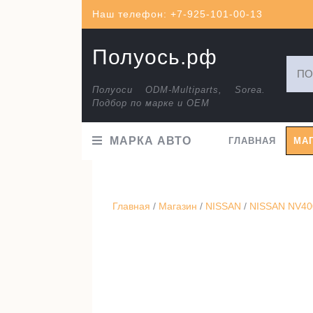
Перейти
Наш телефон: +7-925-101-00-13
к
содержимому
Полуось.рф
Искат
Полуоси ODM-Multiparts, Sorea.
Подбор по марке и ОЕМ
МАРКА АВТО
ГЛАВНАЯ
МА
Главная
/
Магазин
/
NISSAN
/
NISSAN NV400