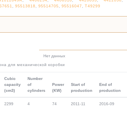
91012849R
,
4406234
,
4406518
,
4420055
,
4422058
,
67651
,
95513818
,
95514705
,
95516047
,
T49299
Нет данных
она для механической коробки
Cubic
Number
capacity
of
Power
Start of
End of
(cm3)
cylinders
(KW)
production
production
2299
4
74
2011-11
2016-09