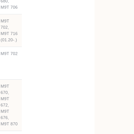
680,
M9T 706
M9T
702,
M9T 716
(01.20-.)
M9T 702
M9T
670,
M9T
672,
M9T
676,
M9T 870