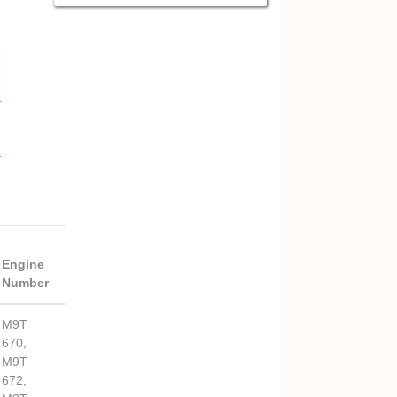
Engine
Number
M9T
670,
M9T
672,