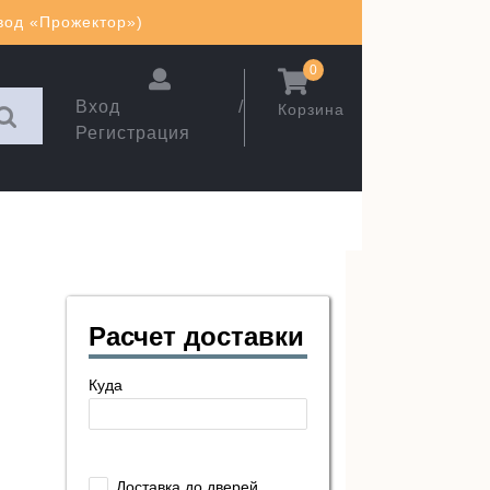
авод «Прожектор»)
0
Вход /
Корзина
Регистрация
Расчет доставки
Куда
Доставка до дверей