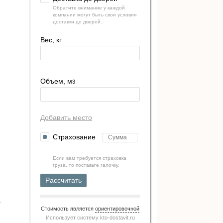
Обратите внимание у каждой
компании могут быть свои условия
доставки до дверей.
Вес, кг
Объем, м
3
Добавить место
Страхование
Если вам требуется страховка
груза, то поставьте галочку.
Рассчитать
Стоимость является
ориентировочной
Использует систему
kto-dostavit.ru