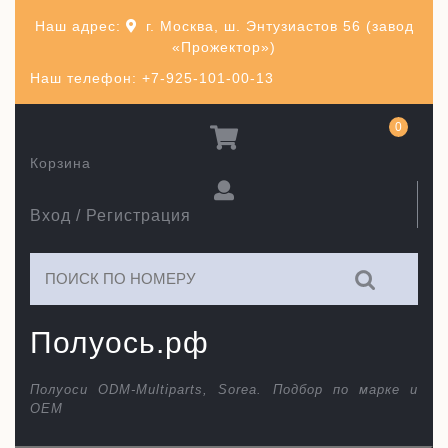
Перейти
Наш адрес:
г. Москва, ш. Энтузиастов 56 (завод
к
«Прожектор»)
содержимому
Наш телефон: +7-925-101-00-13
0
Корзина
Вход / Регистрация
Искать:
Полуось.рф
Полуоси ODM-Multiparts, Sorea. Подбор по марке и
ОЕМ