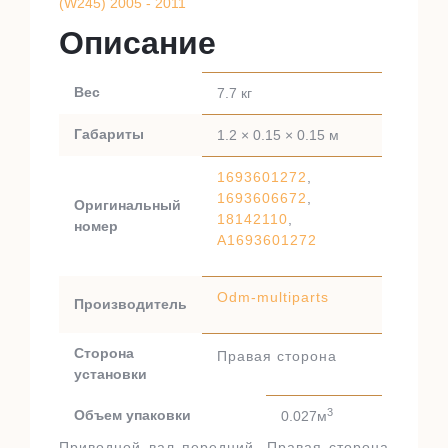
(W245) 2005 - 2011
Описание
Вес
7.7 кг
Габариты
1.2 × 0.15 × 0.15 м
1693601272
,
1693606672
,
Оригинальный
18142110
,
номер
A1693601272
Odm-multiparts
Производитель
Сторона
Правая сторона
установки
3
Объем упаковки
0.027м
Приводной вал передний. Правая сторона