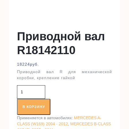
Приводной вал
R18142110
18224
руб.
Приводной вал R для механической
коробки, крепление гайкой
Количество
товара
Приводной
вал
В КОРЗИНУ
R18142110
Применяется в автомобилях:
MERCEDES A-
CLASS (W169) 2004 - 2012
,
MERCEDES B-CLASS