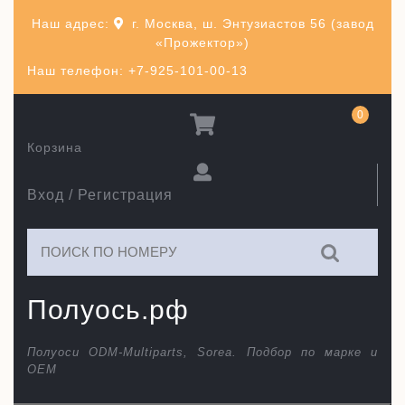
Перейти
Наш адрес:
г. Москва, ш. Энтузиастов 56 (завод
к
«Прожектор»)
содержимому
Наш телефон: +7-925-101-00-13
0
Корзина
Вход / Регистрация
Искать:
Полуось.рф
Полуоси ODM-Multiparts, Sorea. Подбор по марке и
ОЕМ