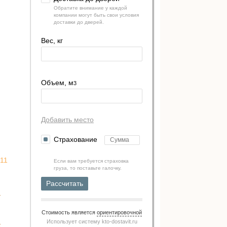
Обратите внимание у каждой
компании могут быть свои условия
доставки до дверей.
Вес, кг
Объем, м
3
Добавить место
Страхование
11
Если вам требуется страховка
груза, то поставьте галочку.
Рассчитать
Стоимость является
ориентировочной
Использует систему
kto-dostavit.ru