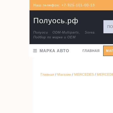
Перейти
Наш телефон: +7-925-101-00-13
к
содержимому
Полуось.рф
Искат
Полуоси ODM-Multiparts, Sorea.
Подбор по марке и ОЕМ
МАРКА АВТО
ГЛАВНАЯ
МА
Главная
/
Магазин
/
MERCEDES
/
MERCEDES