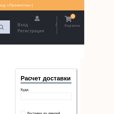
авод «Прожектор»)
0
Вход /
Корзина
Регистрация
Расчет доставки
Куда
Доставка до дверей