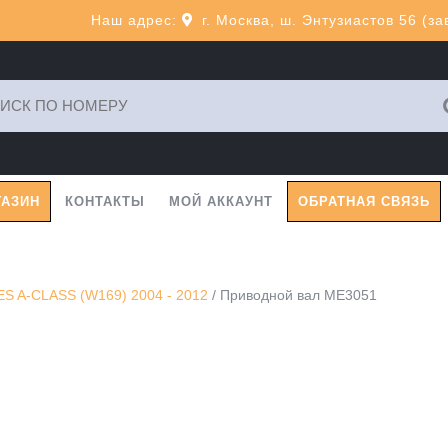
Наш адрес:
г. Москва, ш. Энтузиастов 56 (з
ь:
ГАЗИН
КОНТАКТЫ
МОЙ АККАУНТ
ОБРАТНАЯ СВЯЗЬ
 A-CLASS (W169) 2004 - 2012
/ Приводной вал ME3051