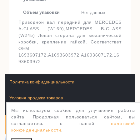
Объем упаковки
Нет данных
Приводной вал передний для MERCEDES
A-CLASS (W169),MERCEDES B-CLASS
(W245) Левая сторона для механической
коробки, крепление гайкой. Соответствет
OEM :
1693607172,A1693603972,A1693607172,16
93603972
Политика конфиденциальности
Условия продажи товаров
Мы используем cookies для улучшения работы
сайта. Продолжая пользоваться сайтом, вы
соглашаетесь с нашей
политикой
Полуось.рф 2003-2026
WordPress тема Jewellery
конфиденциальности
.