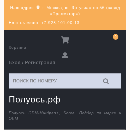
Перейти
Наш адрес:
г. Москва, ш. Энтузиастов 56 (завод
к
«Прожектор»)
содержимому
Наш телефон: +7-925-101-00-13
0
Корзина
Вход / Регистрация
Искать:
Полуось.рф
Полуоси ODM-Multiparts, Sorea. Подбор по марке и
ОЕМ