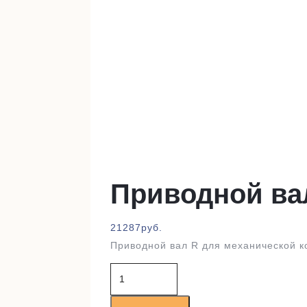
Приводной ва
21287
руб.
Приводной вал R для механической к
Количество
товара
Приводной