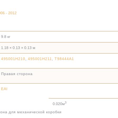
006 - 2012
9.8 кг
1.18 × 0.13 × 0.13 м
495001H210
,
495001H211
,
T98444A1
Правая сторона
EAI
3
0.020м
она для механической коробки