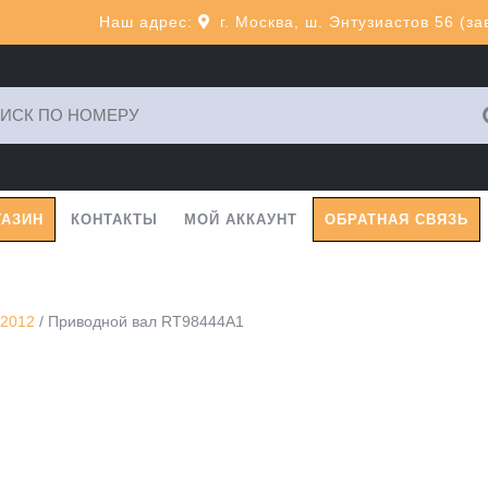
Наш адрес:
г. Москва, ш. Энтузиастов 56 (з
ь:
ГАЗИН
КОНТАКТЫ
МОЙ АККАУНТ
ОБРАТНАЯ СВЯЗЬ
 2012
/ Приводной вал RT98444A1