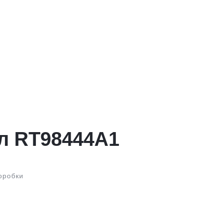
л RT98444A1
оробки