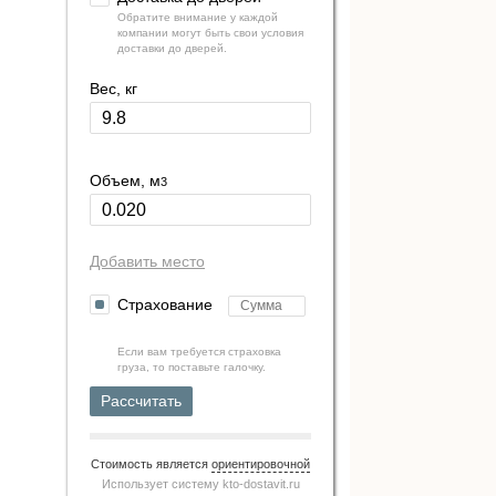
Обратите внимание у каждой
компании могут быть свои условия
доставки до дверей.
Вес, кг
Объем, м
3
Добавить место
Страхование
Если вам требуется страховка
груза, то поставьте галочку.
Рассчитать
Стоимость является
ориентировочной
Использует систему
kto-dostavit.ru