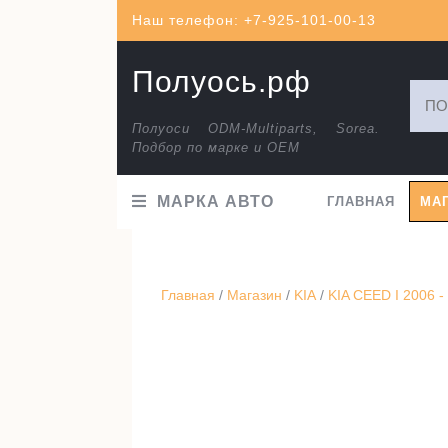
Перейти
Наш телефон: +7-925-101-00-13
к
содержимому
Полуось.рф
Искат
Полуоси ODM-Multiparts, Sorea.
Подбор по марке и ОЕМ
МАРКА АВТО
ГЛАВНАЯ
МА
Главная
/
Магазин
/
KIA
/
KIA CEED I 2006 -