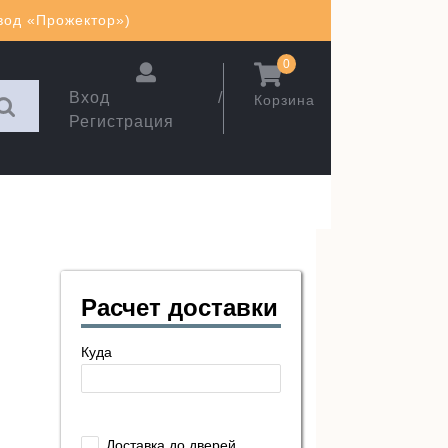
авод «Прожектор»)
0
Вход /
Корзина
Регистрация
Расчет доставки
Куда
Доставка до дверей