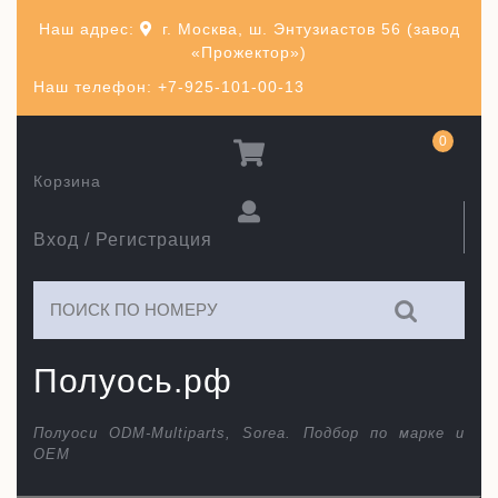
Перейти
Наш адрес:
г. Москва, ш. Энтузиастов 56 (завод
к
«Прожектор»)
содержимому
Наш телефон: +7-925-101-00-13
0
Корзина
Вход / Регистрация
Искать:
Полуось.рф
Полуоси ODM-Multiparts, Sorea. Подбор по марке и
ОЕМ