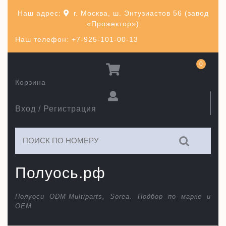
Перейти
Наш адрес:
г. Москва, ш. Энтузиастов 56 (завод
к
«Прожектор»)
содержимому
Наш телефон: +7-925-101-00-13
0
Корзина
Вход / Регистрация
Искать:
Полуось.рф
Полуоси ODM-Multiparts, Sorea. Подбор по марке и
ОЕМ