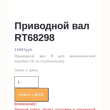
Приводной вал
RT68298
13497
руб.
Приводной вал R для механической
коробки (6-ти ступенчатая)
Заказ 1 день
Количество
товара
Приводной
вал
ЗАКАЗ 1 ДЕНЬ
RT68298
ВНИМАНИЕ!
Данный товар, будет отгружен в указанный