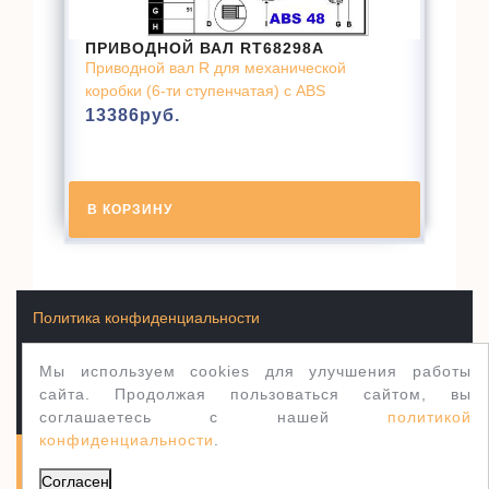
ПРИВОДНОЙ ВАЛ RT68298A
Приводной вал R для механической
коробки (6-ти ступенчатая) с ABS
13386
руб.
В КОРЗИНУ
Политика конфиденциальности
Мы используем cookies для улучшения работы
Условия продажи товаров
сайта. Продолжая пользоваться сайтом, вы
соглашаетесь с нашей
политикой
конфиденциальности
.
Полуось.рф 2003-2026
WordPress тема Jewellery
Согласен