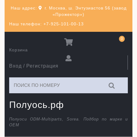
Перейти
Наш адрес:
г. Москва, ш. Энтузиастов 56 (завод
к
«Прожектор»)
содержимому
Наш телефон: +7-925-101-00-13
0
Корзина
Вход / Регистрация
Искать:
Полуось.рф
Полуоси ODM-Multiparts, Sorea. Подбор по марке и
ОЕМ