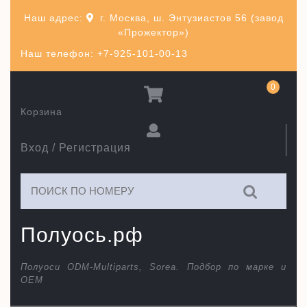
Перейти
Наш адрес:
г. Москва, ш. Энтузиастов 56 (завод
к
«Прожектор»)
содержимому
Наш телефон: +7-925-101-00-13
0
Корзина
Вход / Регистрация
Искать:
Полуось.рф
Полуоси ODM-Multiparts, Sorea. Подбор по марке и
ОЕМ