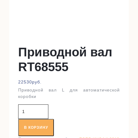
Приводной вал
RT68555
22530
руб.
Приводной вал L для автоматической
коробки
Количество
товара
Приводной
вал
В КОРЗИНУ
RT68555