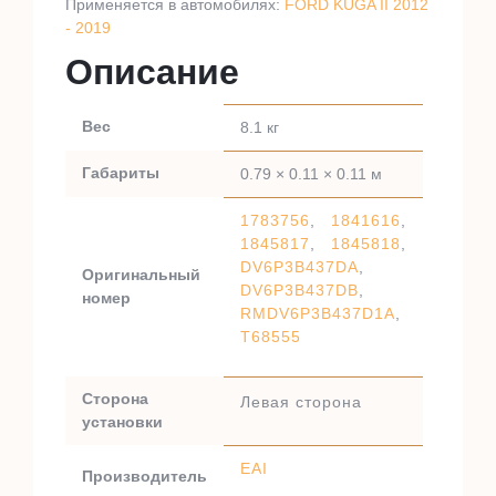
Применяется в автомобилях:
FORD KUGA II 2012
- 2019
Описание
Вес
8.1 кг
Габариты
0.79 × 0.11 × 0.11 м
1783756
,
1841616
,
1845817
,
1845818
,
DV6P3B437DA
,
Оригинальный
DV6P3B437DB
,
номер
RMDV6P3B437D1A
,
T68555
Сторона
Левая сторона
установки
EAI
Производитель