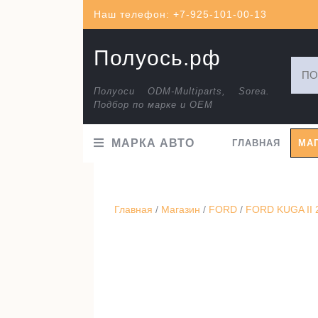
Перейти
Наш телефон: +7-925-101-00-13
к
содержимому
Полуось.рф
Искат
Полуоси ODM-Multiparts, Sorea.
Подбор по марке и ОЕМ
МАРКА АВТО
ГЛАВНАЯ
МА
Главная
/
Магазин
/
FORD
/
FORD KUGA II 