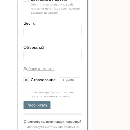
Обратите внимание у каждой
компании могут быть свои условия
доставки до дверей.
Вес, кг
Объем, м
3
Добавить место
Страхование
Если вам требуется страховка
груза, то поставьте галочку.
Рассчитать
Стоимость является
ориентировочной
Использует систему
kto-dostavit.ru