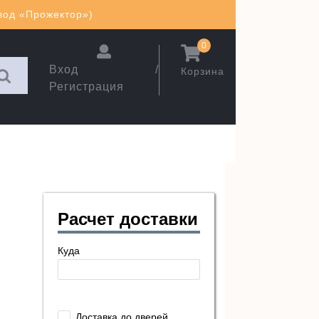
авод «Прожектор»)
0
Вход /
Корзина
Регистрация
Расчет доставки
Куда
Доставка до дверей