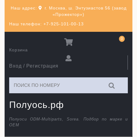
Перейти
Наш адрес:
г. Москва, ш. Энтузиастов 56 (завод
к
«Прожектор»)
содержимому
Наш телефон: +7-925-101-00-13
0
Корзина
Вход / Регистрация
Искать:
Полуось.рф
Полуоси ODM-Multiparts, Sorea. Подбор по марке и
ОЕМ