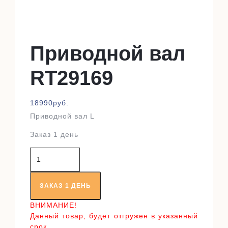
Приводной вал
RT29169
18990
руб.
Приводной вал L
Заказ 1 день
Количество
товара
Приводной
вал
ЗАКАЗ 1 ДЕНЬ
RT29169
ВНИМАНИЕ!
Данный товар, будет отгружен в указанный
срок,