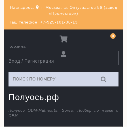
Перейти
Наш адрес:
г. Москва, ш. Энтузиастов 56 (завод
к
«Прожектор»)
содержимому
Наш телефон: +7-925-101-00-13
0
Корзина
Вход / Регистрация
Искать:
Полуось.рф
Полуоси ODM-Multiparts, Sorea. Подбор по марке и
ОЕМ