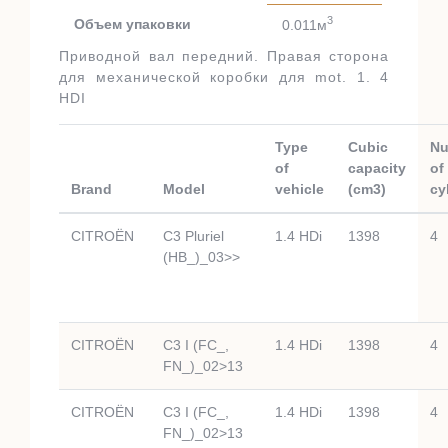
3
Объем упаковки
0.011м
Приводной вал передний. Правая сторона
для механической коробки для mot. 1. 4
HDI
Type
Cubic
Nu
of
capacity
of
Brand
Model
vehicle
(cm3)
cy
CITROËN
C3 Pluriel
1.4 HDi
1398
4
(HB_)_03>>
CITROËN
C3 I (FC_,
1.4 HDi
1398
4
FN_)_02>13
CITROËN
C3 I (FC_,
1.4 HDi
1398
4
FN_)_02>13