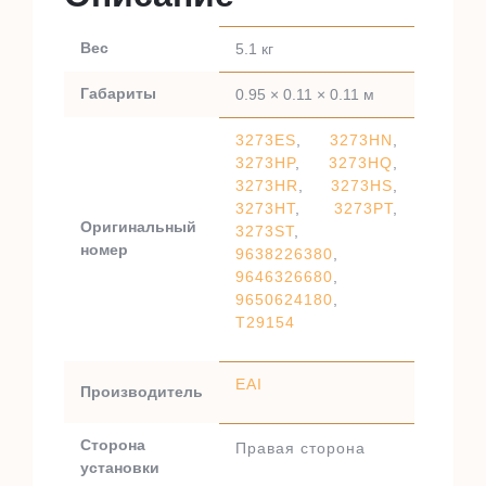
Вес
5.1 кг
Габариты
0.95 × 0.11 × 0.11 м
3273ES
,
3273HN
,
3273HP
,
3273HQ
,
3273HR
,
3273HS
,
3273HT
,
3273PT
,
Оригинальный
3273ST
,
номер
9638226380
,
9646326680
,
9650624180
,
T29154
EAI
Производитель
Сторона
Правая сторона
установки