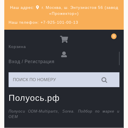
Перейти
Наш адрес:
г. Москва, ш. Энтузиастов 56 (завод
к
«Прожектор»)
содержимому
Наш телефон: +7-925-101-00-13
0
Корзина
Вход / Регистрация
Искать:
Полуось.рф
Полуоси ODM-Multiparts, Sorea. Подбор по марке и
ОЕМ