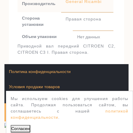
General Ricambi
Производитель
Сторона
Правая сторона
установки
Объем упаковки
Нет данных
Приводной вал передний CITROEN C2,
CITROEN C3 I. Правая сторона.
Политика конфиденциальности
Условия продажи товаров
Мы используем cookies для улучшения работы
сайта. Продолжая пользоваться сайтом, вы
соглашаетесь с нашей
политикой
Полуось.рф 2003-2026
WordPress тема Jewellery
конфиденциальности
.
Согласен