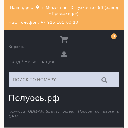
Перейти
Наш адрес:
г. Москва, ш. Энтузиастов 56 (завод
к
«Прожектор»)
содержимому
Наш телефон: +7-925-101-00-13
0
Корзина
Вход / Регистрация
Искать:
Полуось.рф
Полуоси ODM-Multiparts, Sorea. Подбор по марке и
ОЕМ