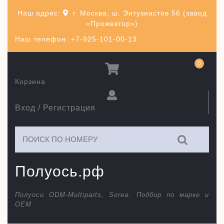
Перейти
Наш адрес:
г. Москва, ш. Энтузиастов 56 (завод
к
«Прожектор»)
содержимому
Наш телефон: +7-925-101-00-13
0
Корзина
Вход / Регистрация
Искать:
Полуось.рф
Полуоси ODM-Multiparts, Sorea. Подбор по марке и
ОЕМ