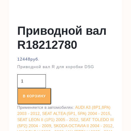
Приводной вал
R18212780
12448
руб.
Приводной вал R для коробки DSG
Количество
товара
Приводной
вал
В КОРЗИНУ
R18212780
Применяется в автомобилях:
AUDI A3 (8P1,8PA)
2003 - 2012
,
SEAT ALTEA (5P1, 5PA) 2004 - 2015
,
SEAT LEON II (1P1) 2005 - 2012
,
SEAT TOLEDO III
(5P2) 2004 - 2009
,
SKODA OCTAVIA II 2004 - 2012
,