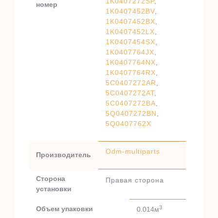
1K0407272SP
,
номер
1K0407452BV
,
1K0407452BX
,
1K0407452LX
,
1K0407454SX
,
1K0407764JX
,
1K0407764NX
,
1K0407764RX
,
5C0407272AR
,
5C0407272AT
,
5C0407272BA
,
5Q0407272BN
,
5Q0407762X
Odm-multiparts
Производитель
Сторона
Правая сторона
установки
3
Объем упаковки
0.014м