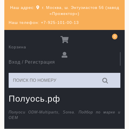
Перейти
Наш адрес:
г. Москва, ш. Энтузиастов 56 (завод
к
«Прожектор»)
содержимому
Наш телефон: +7-925-101-00-13
0
Корзина
Вход / Регистрация
Искать:
Полуось.рф
Полуоси ODM-Multiparts, Sorea. Подбор по марке и
ОЕМ