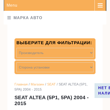
Menu
МАРКА АВТО
ВЫБЕРИТЕ ДЛЯ ФИЛЬТРАЦИИ:
Главная
/
Магазин
/
SEAT
/ SEAT ALTEA (5P1,
НЕТ 
НЕТ 
НЕТ 
НЕТ 
5PA) 2004 - 2015
НАЛ
НАЛ
НАЛ
НАЛ
SEAT ALTEA (5P1, 5PA) 2004 -
2015