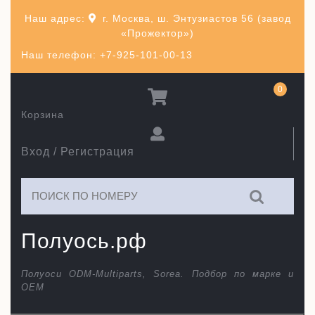
Перейти
Наш адрес:
г. Москва, ш. Энтузиастов 56 (завод
к
«Прожектор»)
содержимому
Наш телефон: +7-925-101-00-13
0
Корзина
Вход / Регистрация
Искать:
Полуось.рф
Полуоси ODM-Multiparts, Sorea. Подбор по марке и
ОЕМ