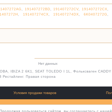
91407272AG
,
191407272BD
,
191407272CV
,
191407272CX
,
1407272H
,
191407274CX
,
191407274DX
,
6K0407272G
,
Нет данных
BA, IBIZA 2 6K1, SEAT TOLEDO I 1L, Фольксваген CADDY 
3 Рестайлинг. Правая сторона
Условия продажи товаров
Пол
wellery
 Продолжая пользоваться сайтом, вы соглашаетесь с наше