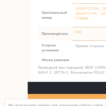
191407272AF
,
1
Оригинальный
191407272F
,
19
номер
T78086
EAI
Производитель
Сторона
Правая сторона
установки
Объем упаковки
Приводной вал передний SEAT CORDO
GOLF 2, JETTA 2, Фольксваген POLO 
Полуось.рф 2003-2026
WordPress тема Je
Мы используем cookies для улучшения работы сайта.