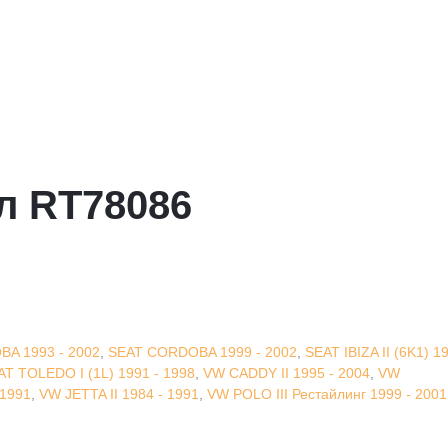
л RT78086
A 1993 - 2002
,
SEAT CORDOBA 1999 - 2002
,
SEAT IBIZA II (6K1) 1
AT TOLEDO I (1L) 1991 - 1998
,
VW CADDY II 1995 - 2004
,
VW
 1991
,
VW JETTA II 1984 - 1991
,
VW POLO III Рестайлинг 1999 - 2001