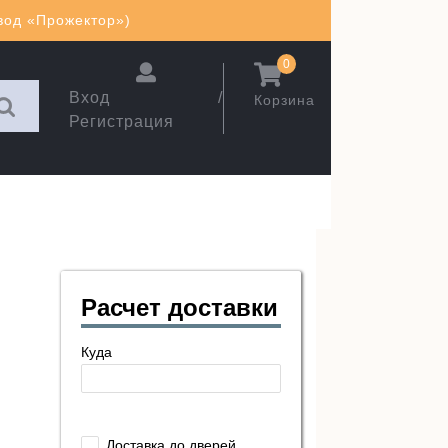
авод «Прожектор»)
0
Вход /
Корзина
Регистрация
Расчет доставки
Куда
Доставка до дверей