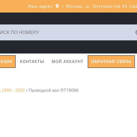
Наш адрес:
г. Москва, ш. Энтузиастов 56 (з
ь:
ГАЗИН
КОНТАКТЫ
МОЙ АККАУНТ
ОБРАТНАЯ СВЯЗЬ
1999 - 2002
/ Приводной вал RT78086