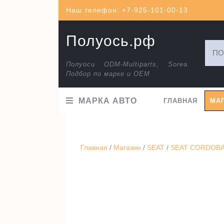
Перейти
Наш телефон: +7-925-101-00-13
к
содержимому
Полуось.рф
Искат
Полуоси ODM-Multiparts, Sorea.
Подбор по марке и ОЕМ
МАРКА АВТО
ГЛАВНАЯ
МА
Главная
/
Магазин
/
SEAT
/
SEAT CORDOBA 