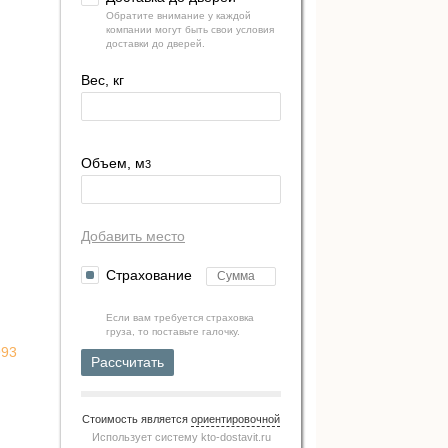
Обратите внимание у каждой
компании могут быть свои условия
доставки до дверей.
Вес, кг
Объем, м
3
Добавить место
Страхование
Если вам требуется страховка
груза, то поставьте галочку.
993
Рассчитать
Стоимость является
ориентировочной
Использует систему
kto-dostavit.ru