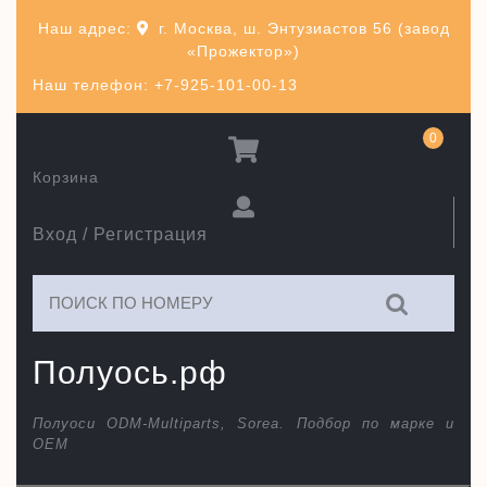
Перейти
Наш адрес:
г. Москва, ш. Энтузиастов 56 (завод
к
«Прожектор»)
содержимому
Наш телефон: +7-925-101-00-13
0
Корзина
Вход / Регистрация
Искать:
Полуось.рф
Полуоси ODM-Multiparts, Sorea. Подбор по марке и
ОЕМ