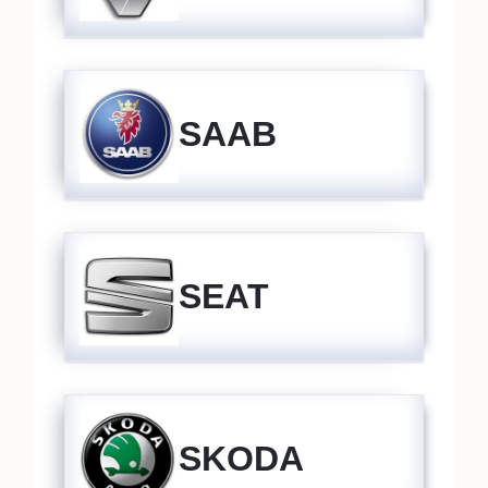
SAAB
SEAT
SKODA