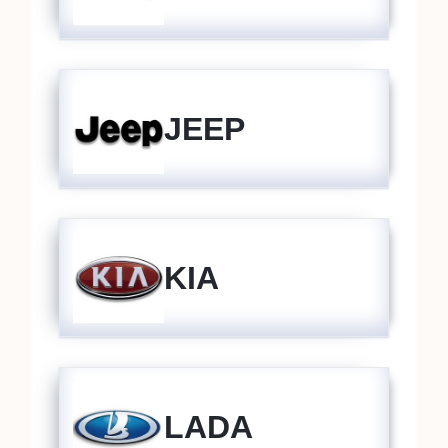
JEEP
KIA
LADA