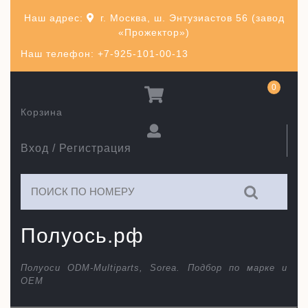
Перейти
Наш адрес:
г. Москва, ш. Энтузиастов 56 (завод
к
«Прожектор»)
содержимому
Наш телефон: +7-925-101-00-13
0
Корзина
Вход / Регистрация
Искать:
Полуось.рф
Полуоси ODM-Multiparts, Sorea. Подбор по марке и
ОЕМ