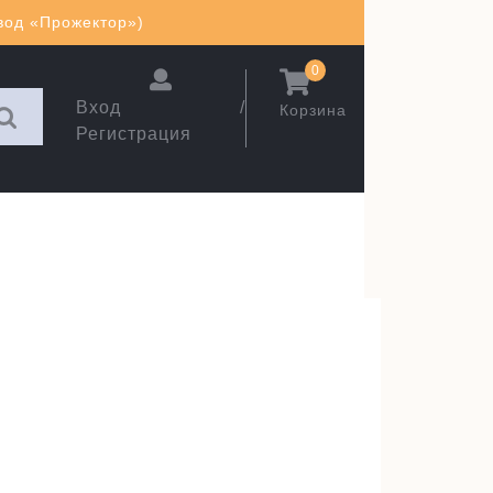
авод «Прожектор»)
0
Вход /
Корзина
Регистрация