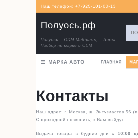
Перейти
Наш телефон: +7-925-101-00-13
к
содержимому
Полуось.рф
Искат
Полуоси ODM-Multiparts, Sorea.
Подбор по марке и ОЕМ
МАРКА АВТО
ГЛАВНАЯ
МА
Контакты
Наш адрес: г. Москва, ш. Энтузиастов 56 (
C проходной позвонить, к Вам выйдут.
Выдача товара в будние дни с
10:00 д