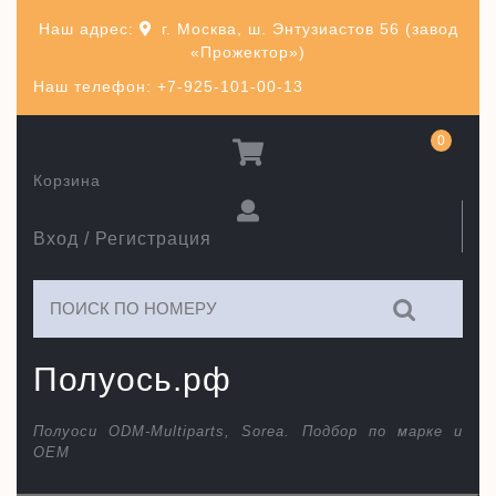
Перейти
Наш адрес:
г. Москва, ш. Энтузиастов 56 (завод
к
«Прожектор»)
содержимому
Наш телефон: +7-925-101-00-13
0
Корзина
Вход / Регистрация
Искать:
Полуось.рф
Полуоси ODM-Multiparts, Sorea. Подбор по марке и
ОЕМ