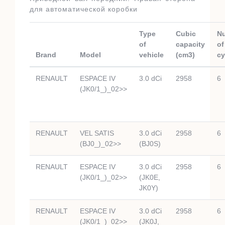
для автоматической коробки
Type
Cubic
N
of
capacity
of
Brand
Model
vehicle
(cm3)
cy
RENAULT
ESPACE IV
3.0 dCi
2958
6
(JK0/1_)_02>>
RENAULT
VEL SATIS
3.0 dCi
2958
6
(BJ0_)_02>>
(BJ0S)
RENAULT
ESPACE IV
3.0 dCi
2958
6
(JK0/1_)_02>>
(JK0E,
JK0Y)
RENAULT
ESPACE IV
3.0 dCi
2958
6
(JK0/1_)_02>>
(JK0J,