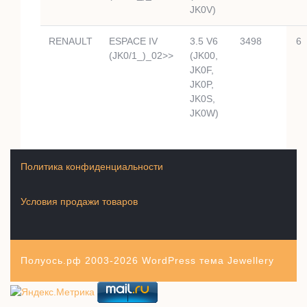
JK0V)
RENAULT
ESPACE IV
3.5 V6
3498
6
(JK0/1_)_02>>
(JK00,
JK0F,
JK0P,
JK0S,
JK0W)
Политика конфиденциальности
Условия продажи товаров
Полуось.рф 2003-2026
WordPress тема Jewellery