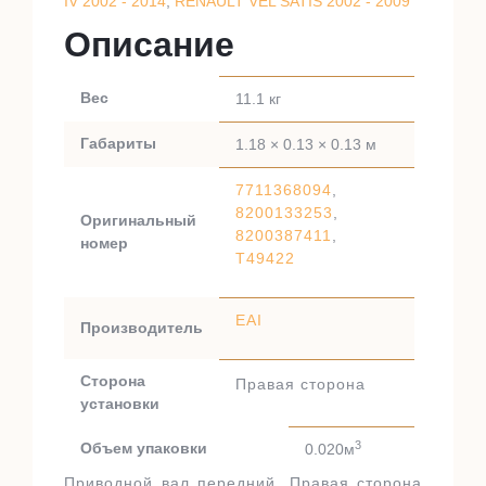
IV 2002 - 2014
,
RENAULT VEL SATIS 2002 - 2009
Описание
Вес
11.1 кг
Габариты
1.18 × 0.13 × 0.13 м
7711368094
,
8200133253
,
Оригинальный
8200387411
,
номер
T49422
EAI
Производитель
Сторона
Правая сторона
установки
3
Объем упаковки
0.020м
Приводной вал передний. Правая сторона