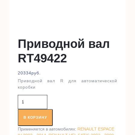
Приводной вал
RT49422
20334
руб.
Приводной вал R для автоматической
коробки
Количество
товара
Приводной
вал
В КОРЗИНУ
RT49422
Применяется в автомобилях:
RENAULT ESPACE