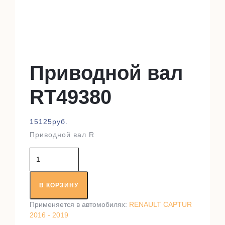
Приводной вал
RT49380
15125
руб.
Приводной вал R
Количество
товара
Приводной
вал
В КОРЗИНУ
RT49380
Применяется в автомобилях:
RENAULT CAPTUR
2016 - 2019