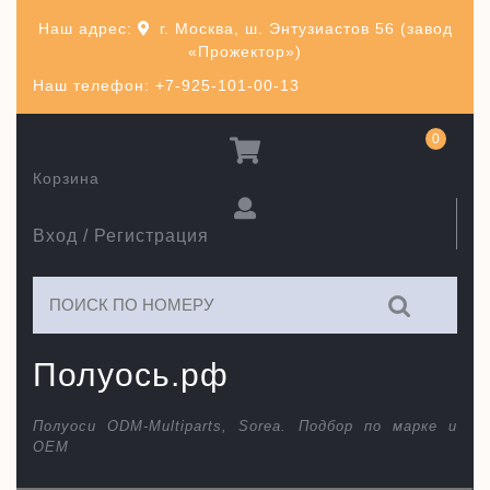
Перейти
Наш адрес:
г. Москва, ш. Энтузиастов 56 (завод
к
«Прожектор»)
содержимому
Наш телефон: +7-925-101-00-13
0
Корзина
Вход / Регистрация
Искать:
Полуось.рф
Полуоси ODM-Multiparts, Sorea. Подбор по марке и
ОЕМ