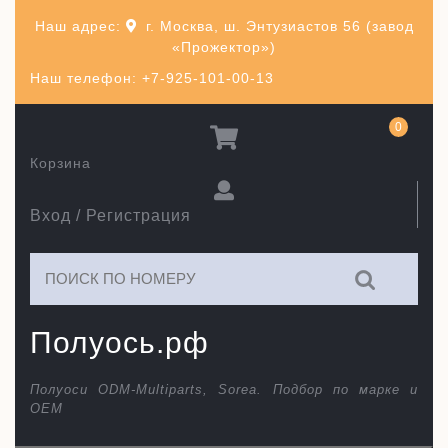
Перейти
Наш адрес:
г. Москва, ш. Энтузиастов 56 (завод
к
«Прожектор»)
содержимому
Наш телефон: +7-925-101-00-13
0
Корзина
Вход / Регистрация
Искать:
Полуось.рф
Полуоси ODM-Multiparts, Sorea. Подбор по марке и
ОЕМ