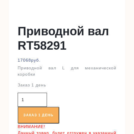
Приводной вал
RT58291
17068
руб.
Приводной вал L для механической
коробки
Заказ 1 день
Количество
товара
Приводной
вал
ЗАКАЗ 1 ДЕНЬ
RT58291
ВНИМАНИЕ!
Данный товар, будет отгружен в указанный