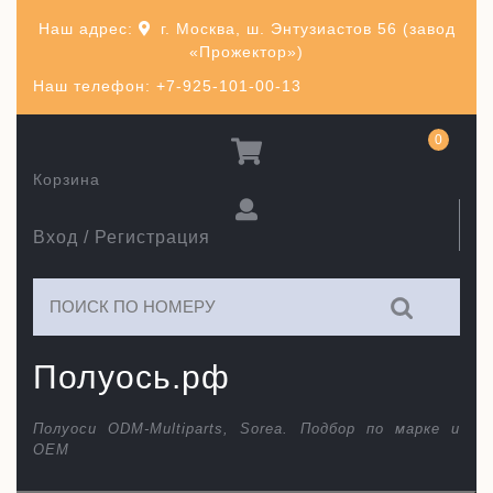
Перейти
Наш адрес:
г. Москва, ш. Энтузиастов 56 (завод
к
«Прожектор»)
содержимому
Наш телефон: +7-925-101-00-13
0
Корзина
Вход / Регистрация
Искать:
Полуось.рф
Полуоси ODM-Multiparts, Sorea. Подбор по марке и
ОЕМ