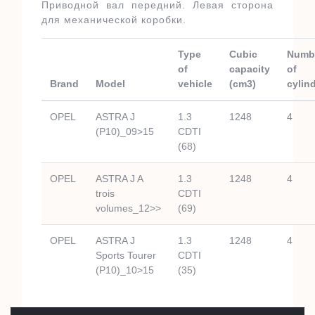
Приводной вал передний. Левая сторона
для механической коробки.
Type
Cubic
Numb
of
capacity
of
Brand
Model
vehicle
(cm3)
cylin
OPEL
ASTRA J
1.3
1248
4
(P10)_09>15
CDTI
(68)
OPEL
ASTRA J A
1.3
1248
4
trois
CDTI
volumes_12>>
(69)
OPEL
ASTRA J
1.3
1248
4
Sports Tourer
CDTI
(P10)_10>15
(35)