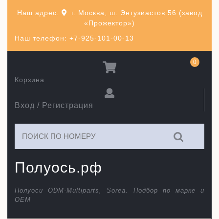
Перейти
Наш адрес:
г. Москва, ш. Энтузиастов 56 (завод
к
«Прожектор»)
содержимому
Наш телефон: +7-925-101-00-13
0
Корзина
Вход / Регистрация
Искать:
Полуось.рф
Полуоси ODM-Multiparts, Sorea. Подбор по марке и
ОЕМ