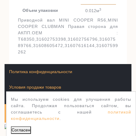
3
Объем упаковки
0.012м
Приводной вал MINI COOPER R56,MINI
COOPER CLUBMAN Правая сторона для
АКПП.OEM :
T68350,31602753398,31602756796,316075
89766,31608605472,31607616144,31607599
262
Политика конфиденциальности
Условия продажи товаров
Мы используем cookies для улучшения работы
сайта. Продолжая пользоваться сайтом, вы
соглашаетесь с нашей
политикой
Полуось.рф 2003-2026
WordPress тема Jewellery
конфиденциальности
.
Согласен