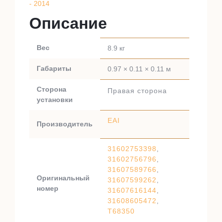
- 2014
Описание
Вес
8.9 кг
Габариты
0.97 × 0.11 × 0.11 м
Сторона
Правая сторона
установки
EAI
Производитель
31602753398
,
31602756796
,
31607589766
,
Оригинальный
31607599262
,
номер
31607616144
,
31608605472
,
T68350