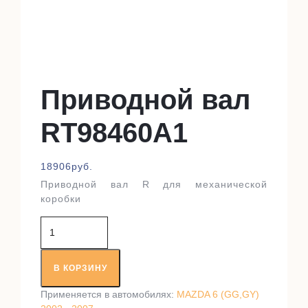
Приводной вал
RT98460A1
18906
руб.
Приводной вал R для механической
коробки
Количество
товара
Приводной
вал
В КОРЗИНУ
RT98460A1
Применяется в автомобилях:
MAZDA 6 (GG,GY)