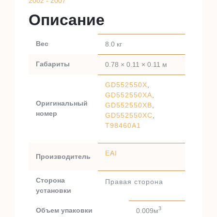
2002 - 2007
Описание
Вес
8.0 кг
Габариты
0.78 × 0.11 × 0.11 м
GD552550X
,
GD552550XA
,
Оригинальный
GD552550XB
,
номер
GD552550XC
,
T98460A1
EAI
Производитель
Сторона
Правая сторона
установки
3
Объем упаковки
0.009м