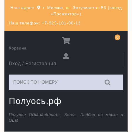
Перейти
Наш адрес:
г. Москва, ш. Энтузиастов 56 (завод
к
«Прожектор»)
содержимому
Наш телефон: +7-925-101-00-13
0
Корзина
Вход / Регистрация
Искать:
Полуось.рф
Полуоси ODM-Multiparts, Sorea. Подбор по марке и
ОЕМ