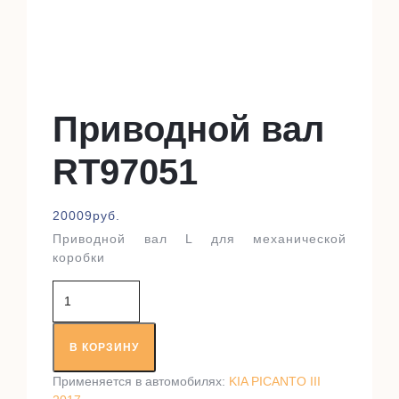
Приводной вал
RT97051
20009
руб.
Приводной вал L для механической
коробки
Количество
товара
Приводной
вал
В КОРЗИНУ
RT97051
Применяется в автомобилях:
KIA PICANTO III