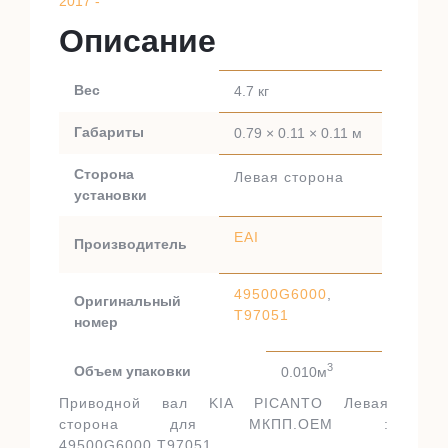
2017 -
Описание
Вес
4.7 кг
Габариты
0.79 × 0.11 × 0.11 м
Сторона
Левая сторона
установки
EAI
Производитель
49500G6000
,
Оригинальный
T97051
номер
3
Объем упаковки
0.010м
Приводной вал KIA PICANTO Левая
сторона для МКПП.OEM :
49500G6000,T97051