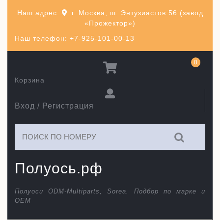
Перейти
Наш адрес:
г. Москва, ш. Энтузиастов 56 (завод
к
«Прожектор»)
содержимому
Наш телефон: +7-925-101-00-13
0
Корзина
Вход / Регистрация
Искать:
Полуось.рф
Полуоси ODM-Multiparts, Sorea. Подбор по марке и
ОЕМ