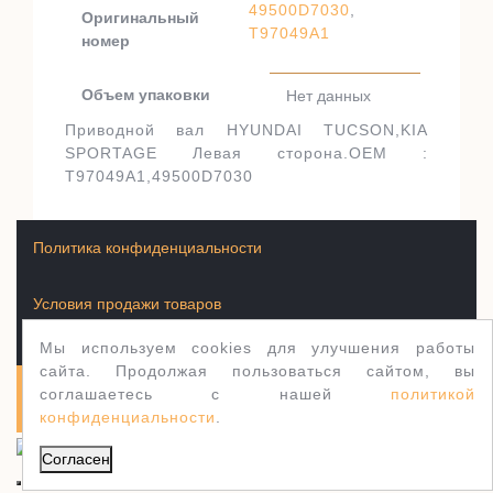
49500D7030
,
Оригинальный
T97049A1
номер
Объем упаковки
Нет данных
Приводной вал HYUNDAI TUCSON,KIA
SPORTAGE Левая сторона.OEM :
T97049A1,49500D7030
Политика конфиденциальности
Условия продажи товаров
Мы используем cookies для улучшения работы
сайта. Продолжая пользоваться сайтом, вы
соглашаетесь с нашей
политикой
Полуось.рф 2003-2026
WordPress тема Jewellery
конфиденциальности
.
Согласен