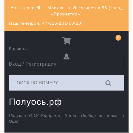
Перейти
Наш адрес:
г. Москва, ш. Энтузиастов 56 (завод
к
«Прожектор»)
содержимому
Наш телефон: +7-925-101-00-13
0
Корзина
Вход / Регистрация
Искать:
Полуось.рф
Полуоси ODM-Multiparts, Sorea. Подбор по марке и
ОЕМ