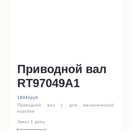
Приводной вал
RT97049A1
18042
руб.
Приводной вал L для механической
коробки
Заказ 1 день