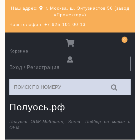
Перейти
Наш адрес:
г. Москва, ш. Энтузиастов 56 (завод
к
«Прожектор»)
содержимому
Наш телефон: +7-925-101-00-13
0
Корзина
Вход / Регистрация
Искать:
Полуось.рф
Полуоси ODM-Multiparts, Sorea. Подбор по марке и
ОЕМ