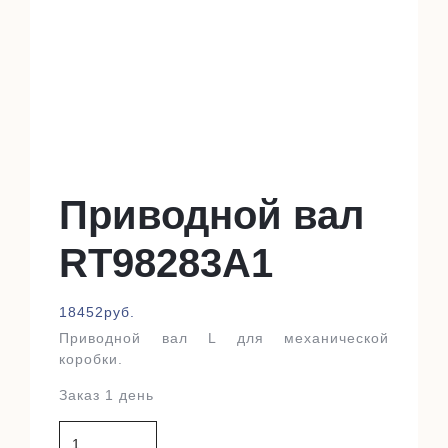
Приводной вал
RT98283A1
18452
руб.
Приводной вал L для механической
коробки.
Заказ 1 день
Количество