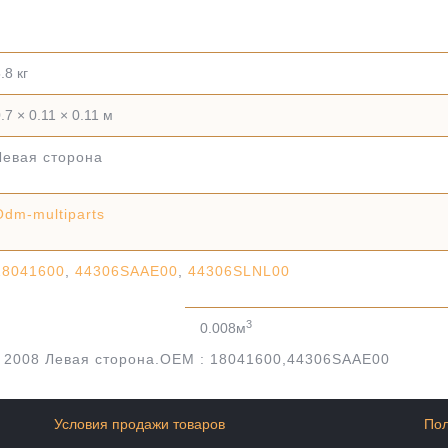
.8 кг
.7 × 0.11 × 0.11 м
Левая сторона
Odm-multiparts
18041600
,
44306SAAE00
,
44306SLNL00
3
0.008м
 2008 Левая сторона.OEM : 18041600,44306SAAE00
Условия продажи товаров
Пол