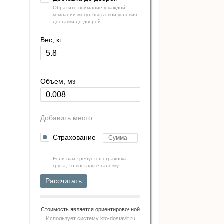
Обратите внимание у каждой
компании могут быть свои условия
доставки до дверей.
Вес, кг
Объем, м
3
Добавить место
Страхование
Если вам требуется страховка
груза, то поставьте галочку.
Рассчитать
Стоимость является
ориентировочной
Использует систему
kto-dostavit.ru