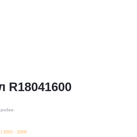
л R18041600
оробки.
 2002 - 2008