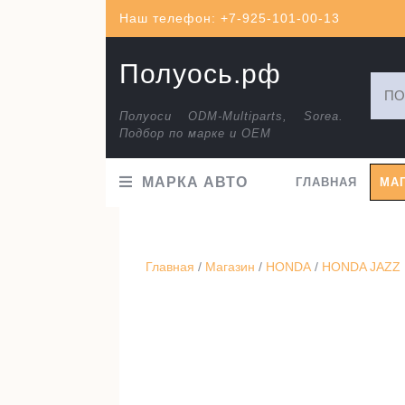
Перейти
Наш телефон: +7-925-101-00-13
к
содержимому
Полуось.рф
Искат
Полуоси ODM-Multiparts, Sorea.
Подбор по марке и ОЕМ
МАРКА АВТО
ГЛАВНАЯ
МА
Главная
/
Магазин
/
HONDA
/
HONDA JAZZ I