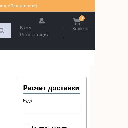
авод «Прожектор»)
0
Вход /
Корзина
Регистрация
Расчет доставки
Куда
Доставка до дверей