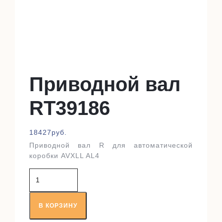
Приводной вал
RT39186
18427
руб.
Приводной вал R для автоматической
коробки AVXLL AL4
Количество
товара
Приводной
вал
В КОРЗИНУ
RT39186