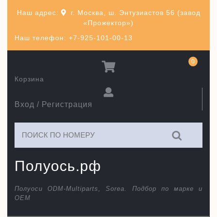
Перейти
Наш адрес:
г. Москва, ш. Энтузиастов 56 (завод
к
«Прожектор»)
содержимому
Наш телефон: +7-925-101-00-13
0
Корзина
Вход / Регистрация
Искать:
Полуось.рф
Полуоси ODM-Multiparts, Sorea. Подбор по марке и
ОЕМ