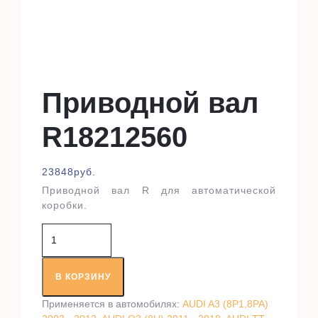
Приводной вал
R18212560
23848
руб.
Приводной вал R для автоматической
коробки.
Количество
товара
Приводной
вал
В КОРЗИНУ
R18212560
Применяется в автомобилях:
AUDI A3 (8P1,8PA)