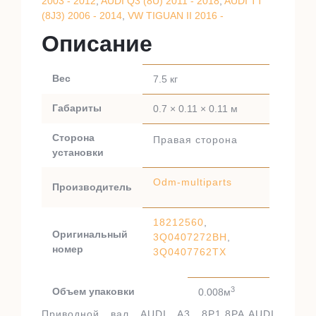
2003 - 2012
,
AUDI Q3 (8U) 2011 - 2018
,
AUDI TT
(8J3) 2006 - 2014
,
VW TIGUAN II 2016 -
Описание
Вес
7.5 кг
Габариты
0.7 × 0.11 × 0.11 м
Сторона
Правая сторона
установки
Odm-multiparts
Производитель
18212560
,
Оригинальный
3Q0407272BH
,
номер
3Q0407762TX
3
Объем упаковки
0.008м
Приводной вал AUDI A3 8P1,8PA,AUDI