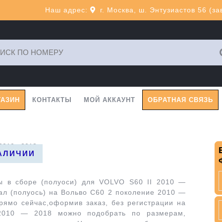
Наш адрес:
г. Москва, ш. Энтузиастов 56 (з
ь:
ГАЗИН
КОНТАКТЫ
МОЙ АККАУНТ
ОБРАТНАЯ СВЯЗЬ
2010 - 2018
НАЛИЧИИ
НАЛИЧИИ
НАЛИЧИИ
НАЛИЧИИ
ы в сборе (полуоси) для VOLVO S60 II 2010 —
ал (полуось) на Вольво С60 2 поколение 2010 —
рямо сейчас,оформив заказ, без регистрации на
2010 — 2018 можно подобрать по размерам,