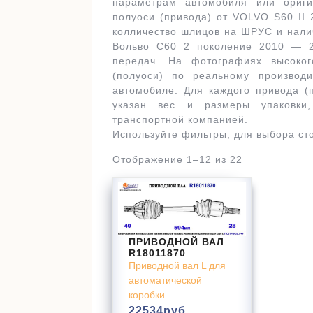
параметрам автомобиля или ориг
полуоси (привода) от VOLVO S60 II
колличество шлицов на ШРУС и нали
Вольво С60 2 поколение 2010 — 20
передач. На фотографиях высоко
(полуоси) по реальному производ
автомобиле. Для каждого привода 
указан вес и размеры упаковки,
транспортной компанией.
Используйте фильтры, для выбора ст
Отображение 1–12 из 22
ПРИВОДНОЙ ВАЛ
R18011870
Приводной вал L для
автоматической
коробки
22534
руб.