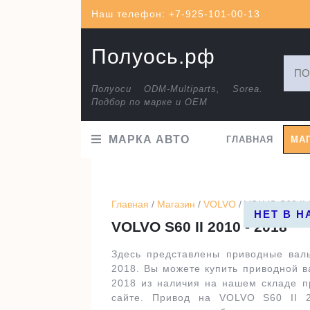
Перейти
Наш телефон: +7-925-101-00-13
к
содержимому
Полуось.рф
Искат
Полуоси ODM-Multiparts, Sorea.
Подбор по марке и ОЕМ
МАРКА АВТО
ГЛАВНАЯ
МА
Главная
/
Магазин
/
VOLVO
/ VOLVO S60 II 
НЕТ В 
НЕТ В 
НЕТ В 
НЕТ В 
VOLVO S60 II 2010 - 2018
Здесь представлены приводные вал
2018. Вы можете купить приводной в
2018 из наличия на нашем складе п
сайте. Привод на VOLVO S60 II 