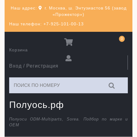
Перейти
Наш адрес:
г. Москва, ш. Энтузиастов 56 (завод
к
«Прожектор»)
содержимому
Наш телефон: +7-925-101-00-13
0
Корзина
Вход / Регистрация
Искать:
Полуось.рф
Полуоси ODM-Multiparts, Sorea. Подбор по марке и
ОЕМ